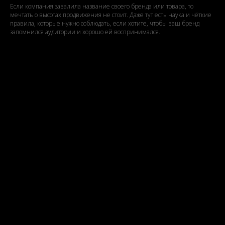
Если компания завалила название своего бренда или товара, то
мечтать о высотах продвижения не стоит. Даже тут есть наука и чёткие
правила, которые нужно соблюдать, если хотите, чтобы ваш бренд
запомнился аудитории и хорошо ей воспринимался.
Ценообразование в SMM. Можно ли