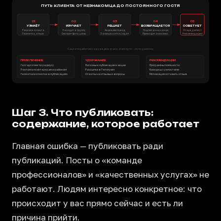
ПУТЬ КЛИЕНТА: ОТ НЕЗНАКОМЦА ДО ПОСТОЯННОГО ГОСТЯ
01
02
03
04
05
УЗНАЁТ
ИЗУЧАЕТ
РЕШАЕТ
ВОЗВРАЩАЕТСЯ
СОВЕТУЕТ
Реклама в ленте
Заходит в группу
Акция или повод
Подписан на канал
Отзыв, репост
Геометка, отзыв
Смотрит фото, цены
Записывается / идёт
Приводит знакомых
Рекомендация
Соцсети работают на каждом этапе этого пути — но по-разному
ПРИВЛЕЧЕНИЕ
УДЕРЖАНИЕ
РЕКОМЕНДАЦИИ
Геотаргетинг по радиусу
Полезные публикации и акции
Программы лояльности
Реклама по интересам и районам
Рассылки в Телеграм
Конкурсы с репостами
Геометки и отметки в публикациях
Ответы на отзывы и вопросы
Мотивация оставить отзыв
Шаг 3. Что публиковать:
содержание, которое работает
Главная ошибка — публиковать ради
публикаций. Посты о «команде
профессионалов» и «качественных услугах» не
работают. Людям интересно конкретное: что
происходит у вас прямо сейчас и есть ли
причина прийти.