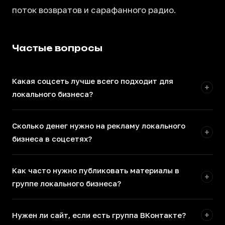
поток возвратов и сарафанного радио.
Частые вопросы
Какая соцсеть лучше всего подходит для
+
локального бизнеса?
Для большинства локальных бизнесов в России
Сколько денег нужно на рекламу локального
основная площадка — ВКонтакте. Здесь есть точная
+
бизнеса в соцсетях?
настройка по гео, картографические виджеты,
отзывы и встроенная запись на услуги. Телеграм
Для старта достаточно 10 000–20 000 рублей в месяц
подходит как дополнительный канал для постоянных
Как часто нужно публиковать материалы в
при грамотной настройке геотаргетинга. Важнее не
+
клиентов.
группе локального бизнеса?
бюджет, а радиус охвата и качество объявлений —
показывать рекламу людям за 50 км от вашей точки
Оптимально — 3–4 публикации в неделю. Главное не
бессмысленно.
+
Нужен ли сайт, если есть группа ВКонтакте?
частота, а регулярность и содержание. Пост о новом