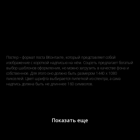
Какая польза от постеров
ВКонтакте?
Постер – формат поста ВКонтакте, который представляет собой
изображение с короткой надписью на нём. Соцсеть предлагает богатый
выбор шаблонов оформления, но можно загрузить в качестве фона и
собственное. Для этого оно должно быть размером 1440 х 1080
пикселей. Цвет шрифта выбирается пипеткой из спектра, а сама
надпись должна быть не длиннее 160 символов.
Показать еще