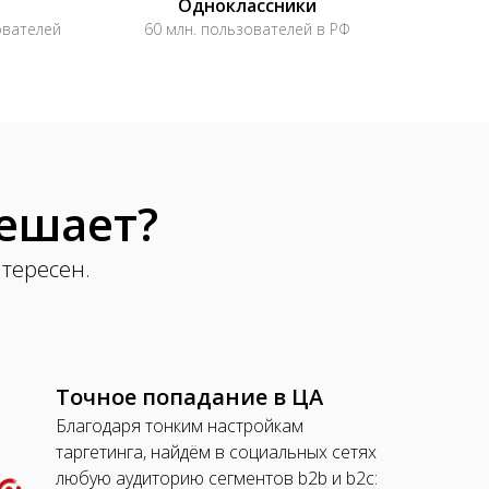
Одноклассники
ователей
60 млн. пользователей в РФ
решает?
нтересен.
Точное попадание в ЦА
Благодаря тонким настройкам
таргетинга, найдём в социальных сетях
любую аудиторию сегментов b2b и b2c: