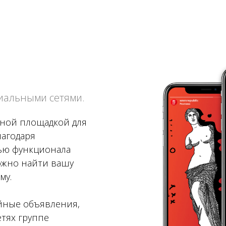
циальными сетями.
ной площадкой для
лагодаря
ью функционала
ожно найти вашу
му.
йные объявления,
тях группе